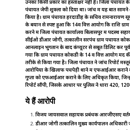
उनका
किसी
प्रकार
का
हस्ताक्षर
नहीं
है।
जिला पंचायत के
पंचायत जेपी शुक्ला को दिया था। जांच में यह बात सामन
किया है। ग्राम पंचायत हरदाडीह के सचिव रामनारायण
सू
के
बयान
से
स्पष्ट
हुआ
कि
14
वें
वित्त
आयोग
कि
राशि
ग्राम
करने
में
जिला
पंचायत
कार्यालय
बिलासपुर
में
पदस्थ
सहा
सीईओ
डीआर
जोगी,
तत्कालीन
सरपंच
ग्राम
पचायत
कोक
आनलाइन
भुगतान
के
बाद
कंप्यूटर
से
सबूत
डिलिट
कर
पूर्व
गया कि ग्राम
पचायत
कोकडी
के
14
वें
वित्त
आयोग
मद
क
तरीके
से
किया
गया
है।
जिला पंचायत ने जांच रिपोर्ट मस्त
आरोपियों के खिलाफ पचपेड़ी थाने में एफआईआर कराने का
गुप्ता को एफआईआर कराने के लिए अधिकृत किया, जिन्हो
रिपोर्ट सौंपी, जिसके आधार पर पुलिस ने धारा 420, 12
ये हैं आरोपी
विजय
जायसवाल
सहायक
प्रबंधक
आरजीएसए
वर्
डीआर जोगी
तत्कालिन
मुख्य
कार्यपालन
अधिकारी