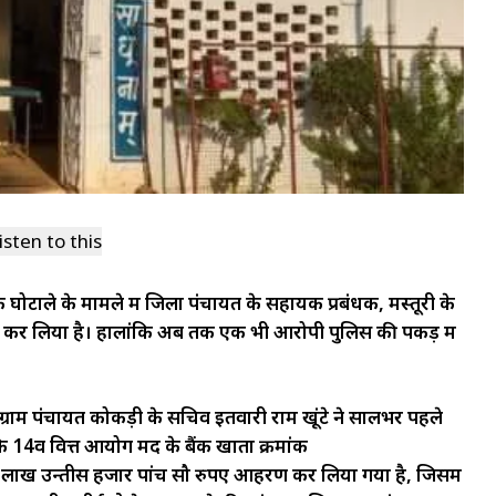
isten to this
 घोटाले के मामले में जिला पंचायत के सहायक प्रबंधक, मस्तूरी के
ज कर लिया है। हालांकि अब तक एक भी आरोपी पुलिस की पकड़ में
्राम
पंचायत
कोकड़ी
के
सचिव
इतवारी
राम
खूंटे
ने सालभर पहले
कि
14
वें
वित्त
आयोग
मद
के
बैंक
खाता
क्रमांक
लाख
उन्तीस
हजार
पांच
सौ
रुपए
आहरण कर लिया गया है, जिसमें