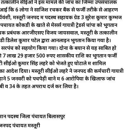
 तत्कालीन सीईओ ने इस मामले की जांच का जिम्मा उपसंचालक
े आई कि 6 लोगों ने साजिश रचकर बैंक से फर्जी तरीके से आहरण
र्यवंशी, मस्तूरी जनपद में पदस्थ सहायक ग्रेड 3 सुरेश
कुमार
कुम्भज
पचायत
कोकडी
के
खाते
से
मेसर्स
गायत्री
ट्रेडर्स
चांपा
को
भुगतान
यक
प्रबंधक
आरजीएसए विजय
जायसवाल,
मस्तूरी के तत्कालीन
डी
डिलेश
कुमार
पटेल
द्वारा
आनलाइन
भुगतान
किया
गया
है।
सरपंच
को
सहयोग
किया
गया।
दोनों के बयान से यह साबित हो
ी
7
लाख
29
हजार
500
रुपए शासकीय
राशि
का
भुगतान
फर्जी
ूरी सीईओ कुमार सिंह लहरे को भेजते हुए घोटाले में शामिल
 आदेश दिया। मस्तूरी सीईओ लहरे ने जनपद की कर्मचारी गायत्री
ंने 5 जनवरी को पचपेड़ी थाने में 6 आरोपियों के खिलाफ जांच
0बी व 34 के तहत अपराध दर्ज कर लिया है।
तमान
पदस्थ
जिला
पंचायत
बिलासपुर
जनपद
पंचायत
मस्तूरी