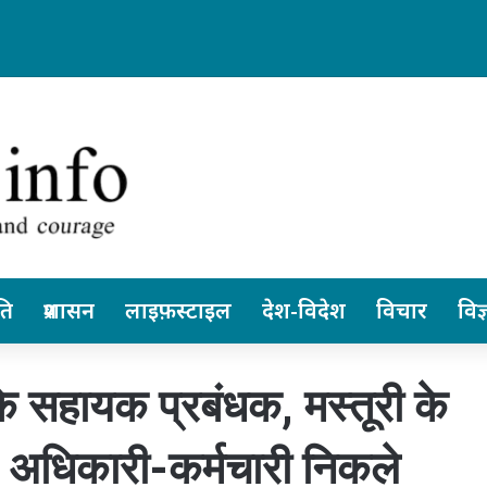
 छत्तीसगढ़ स्वतंत्र रूप से ले सकेंगे निर्णय… पेंशनर्स एसोसिएशन के जिलाध्यक्ष आरके व
ति
प्रशासन
लाइफ़स्टाइल
देश-विदेश
विचार
विज्
े सहायक प्रबंधक, मस्तूरी के
 अधिकारी-कर्मचारी निकले