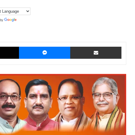
 by
Translate
X
Messenger
Share via Email