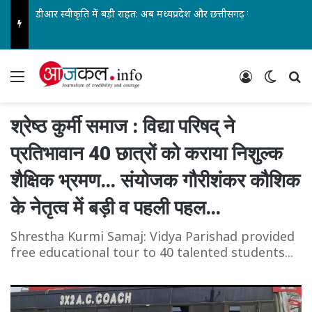
डीआर स्वीकृति में बड़ी राहत: अब मध्यप्रदेश और छत्तीसगढ़ स्वतंत्र रूप से ले सकेंगे निर्णय… पेंशनर्स एसोसिएशन के जिलाध्यक्ष आरके वर्मा सहित पदाधिकारियों ने किया स्वागत…
Menu
Log In
Switch
Se
श्रेष्ठ कुर्मी समाज : विद्या परिषद् ने
प्रतिभावान 40 छात्रों को कराया निशुल्क
शैक्षिक भ्रमण… संयोजक गौरीशंकर कौशिक
के नेतृत्व में बड़ी व पहली पहल…
Shrestha Kurmi Samaj: Vidya Parishad provided
free educational tour to 40 talented students...