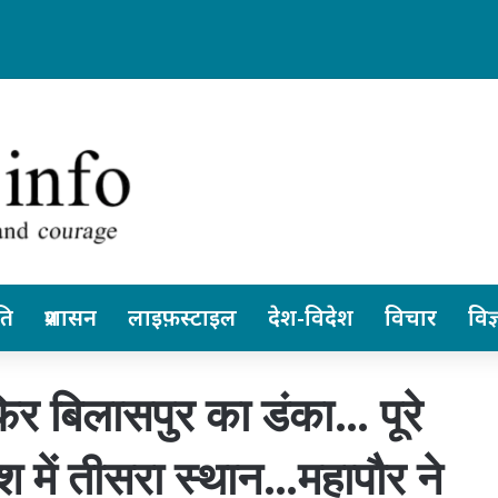
 छत्तीसगढ़ स्वतंत्र रूप से ले सकेंगे निर्णय… पेंशनर्स एसोसिएशन के जिलाध्यक्ष आरके व
ति
प्रशासन
लाइफ़स्टाइल
देश-विदेश
विचार
विज्
फिर बिलासपुर का डंका… पूरे
ेश में तीसरा स्थान…महापौर ने