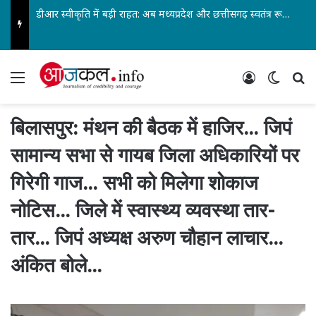
डीआर स्वीकृति में बड़ी राहत: अब मध्यप्रदेश और छत्तीसगढ़ स्वतंत्र रूप से ले सकेंगे निर्णय… पेंशनर्स एसोसिएशन के जिलाध्यक्ष आरके वर्मा सहित पदाधिकारियों ने किया स्वागत…
Menu
Log In
Switch
Se
बिलासपुर: मंथन की बैठक में हाजिर… जिपं
सामान्य सभा से गायब जिला अधिकारियों पर
गिरेगी गाज… सभी को मिलेगा शोकाज
नोटिस… जिले में स्वास्थ्य व्यवस्था तार-
तार… जिपं अध्यक्ष अरुण चौहान लाचार…
अंकित बोले…