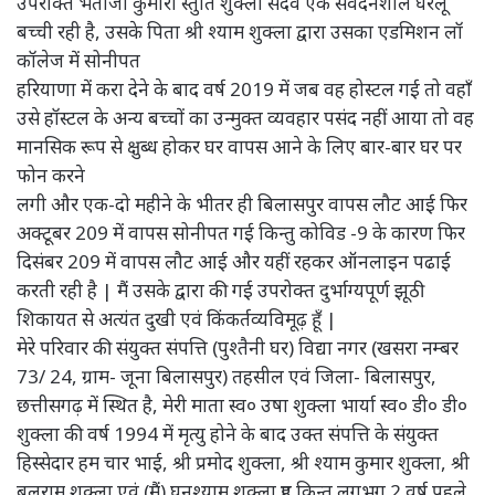
उपरोक्त भतीजी कुमारी स्तुति शुक्ला सदैव एक संवेदनशील घरेलू
बच्ची रही है, उसके पिता श्री श्याम शुक्ला द्वारा उसका एडमिशन लॉ
कॉलेज में सोनीपत
हरियाणा में करा देने के बाद वर्ष 2019 में जब वह होस्टल गई तो वहाँ
उसे हॉस्टल के अन्य बच्चों का उन्मुक्त व्यवहार पसंद नहीं आया तो वह
मानसिक रूप से क्षुब्ध होकर घर वापस आने के लिए बार-बार घर पर
फोन करने
लगी और एक-दो महीने के भीतर ही बिलासपुर वापस लौट आई फिर
अक्टूबर 209 में वापस सोनीपत गई किन्तु कोविड -9 के कारण फिर
दिसंबर 209 में वापस लौट आई और यहीं रहकर ऑनलाइन पढाई
करती रही है | मैं उसके द्वारा की गई उपरोक्त दुर्भाग्यपूर्ण झूठी
शिकायत से अत्यंत दुखी एवं किंकर्तव्यविमूढ़ हूँ |
मेरे परिवार की संयुक्त संपत्ति (पुश्तैनी घर) विद्या नगर (खसरा नम्बर
73/ 24, ग्राम- जूना बिलासपुर) तहसील एवं जिला- बिलासपुर,
छत्तीसगढ़ में स्थित है, मेरी माता स्व० उषा शुक्ला भार्या स्व० डी० डी०
शुक्ला की वर्ष 1994 में मृत्यु होने के बाद उक्त संपत्ति के संयुक्त
हिस्सेदार हम चार भाई, श्री प्रमोद शुक्ला, श्री श्याम कुमार शुक्ला, श्री
बलराम शुक्ला एवं (मैं) घनश्याम शुक्ला हुए किन्तु लगभग 2 वर्ष पहले