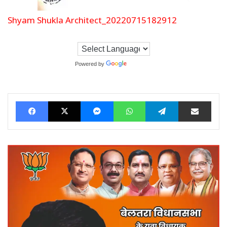
Shyam Shukla Architect_20220715182912
Powered by
Translate
Facebook
X
Messenger
WhatsApp
Telegram
Share via Ema