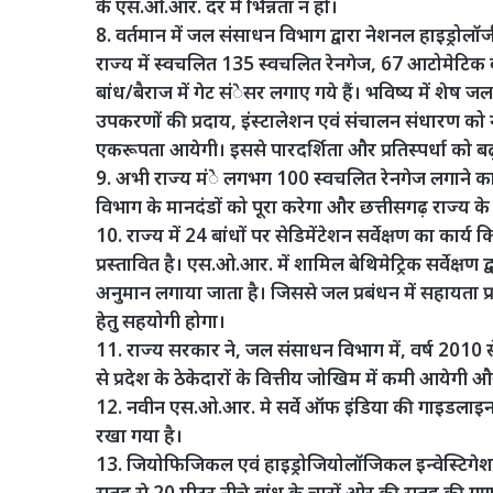
के एस.ओ.आर. दर में भिन्नता न हो।
8. वर्तमान में जल संसाधन विभाग द्वारा नेशनल हाइड्रोलॉज
राज्य में स्वचलित 135 स्वचलित रेनगेज, 67 आटोमेटिक व
बांध/बैराज में गेट संेसर लगाए गये हैं। भविष्य में शेष 
उपकरणों की प्रदाय, इंस्टालेशन एवं संचालन संधारण को नये
एकरूपता आयेगी। इससे पारदर्शिता और प्रतिस्पर्धा को ब
9. अभी राज्य मंे लगभग 100 स्वचलित रेनगेज लगाने का प्र
विभाग के मानदंडों को पूरा करेगा और छत्तीसगढ़ राज्य के 
10. राज्य में 24 बांधों पर सेडिमेंटेशन सर्वेक्षण का कार्य 
प्रस्तावित है। एस.ओ.आर. में शामिल बेथिमेट्रिक सर्वेक्षण द्
अनुमान लगाया जाता है। जिससे जल प्रबंधन में सहायता प
हेतु सहयोगी होगा।
11. राज्य सरकार ने, जल संसाधन विभाग में, वर्ष 2010
से प्रदेश के ठेकेदारों के वित्तीय जोखिम में कमी आयेगी औ
12. नवीन एस.ओ.आर. मे सर्वे ऑफ इंडिया की गाइडलाइन
रखा गया है।
13. जियोफिजिकल एवं हाइड्रोजियोलॉजिकल इन्वेस्टिगेशन
सतह से 20 मीटर नीचे बांध के चारों ओर की सतह की ग