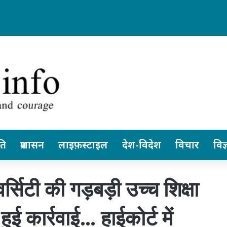
 छत्तीसगढ़ स्वतंत्र रूप से ले सकेंगे निर्णय… पेंशनर्स एसोसिएशन के जिलाध्यक्ष आरके व
ति
प्रशासन
लाइफ़स्टाइल
देश-विदेश
विचार
विज्
िटी की गड़बड़ी उच्च शिक्षा
ई कार्रवाई… हाईकोर्ट में