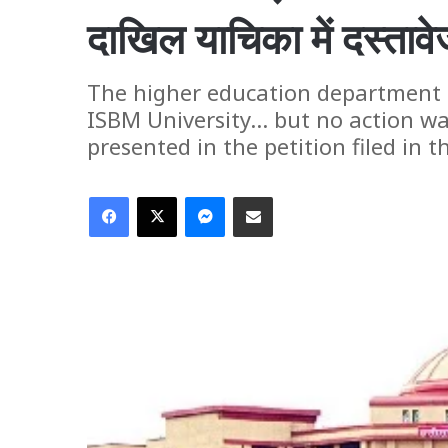
दाखिल याचिका में दस्ताव
The higher education department 
ISBM University... but no action w
presented in the petition filed in 
Facebook
X
Messenger
Share via Email