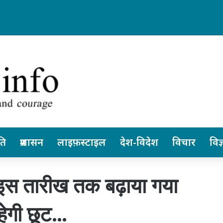
 छत्तीसगढ़ स्वतंत्र रूप से ले सकेंगे निर्णय… पेंशनर्स एसोसिएशन के जिलाध्यक्ष आरके व
ति
प्रशासन
लाइफ़स्टाइल
देश-विदेश
विचार
विज्
ं इस तारीख तक बढ़ाया गया
ेगी छूट…