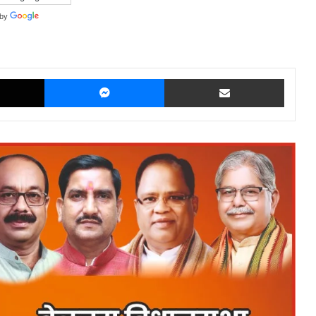
 by
Translate
X
Messenger
Share via Email