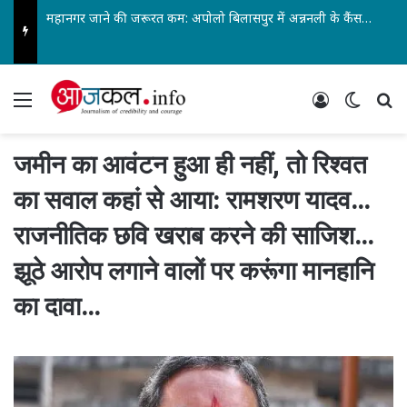
डीआर स्वीकृति में बड़ी राहत: अब मध्यप्रदेश और छत्तीसगढ़ स्वतंत्र रूप से ले सकेंगे निर्णय… पेंशनर्स एसोसिएशन के जिलाध्यक्ष आरके वर्मा सहित पदाधिकारियों ने किया स्वागत…
Menu
Log In
Switch
Se
जमीन का आवंटन हुआ ही नहीं, तो रिश्वत
का सवाल कहां से आया: रामशरण यादव…
राजनीतिक छवि खराब करने की साजिश…
झूठे आरोप लगाने वालों पर करूंगा मानहानि
का दावा…