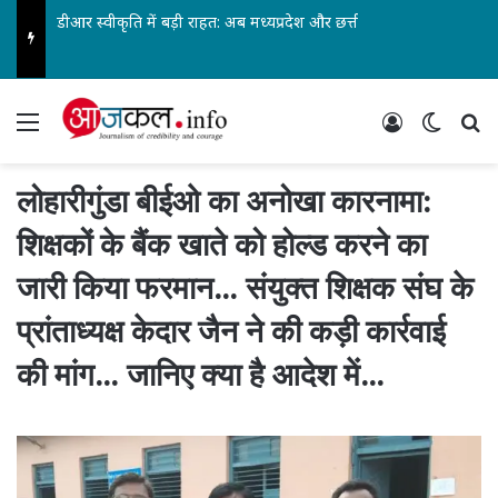
डीआर स्वीकृति में बड़ी राहत: अब मध्यप्रदेश और छत्तीसगढ़ स्वतंत्र रूप से ले सकेंगे निर्णय… पेंशनर्स एसोसिएशन के जिलाध्यक्ष आरके वर्मा सहित पदाधिकारियों ने किया स्वागत…
Menu
Log In
Switch
Se
लोहारीगुंडा बीईओ का अनोखा कारनामा:
शिक्षकों के बैंक खाते को होल्ड करने का
जारी किया फरमान… संयुक्त शिक्षक संघ के
प्रांताध्यक्ष केदार जैन ने की कड़ी कार्रवाई
की मांग… जानिए क्या है आदेश में…