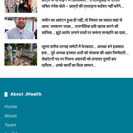
छात्रों के उत्पीड़न पर हल्लाबोल… एनएसयूआई के प्रदेश
सचिव रंजेश बोले – छात्रों की प्रताड़ना बर्दाश्त नहीं करेंगे…
जमीन का आवंटन हुआ ही नहीं, तो रिश्वत का सवाल कहां से
आया: रामशरण यादव… राजनीतिक छवि खराब करने की
साजिश… झूठे आरोप लगाने वालों पर करूंगा मानहानि का दावा…
लूतरा शरीफ दरगाह कमेटी में फेरबदल… अध्यक्ष बने इकबाल
हक… पूर्व अध्यक्ष इरशाद अली को संरक्षक की अहम जिम्मेदारी…
सेक्रेटरी पद पर रियाज अशरफी को लगातार दूसरी बार
दायित्व… अच्छे कार्यों का मिला सम्मान…
About JHealth
Home
About
Team