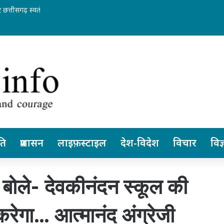
 छत्तीसगढ़ स्वतंत्र रूप से ले सकेंगे निर्णय… पेंशनर्स एसोसिएशन के जिलाध्यक्ष आरके व
ति
प्रशासन
लाइफ़स्टाइल
देश-विदेश
विचार
विज्
ोले- देवकीनंदन स्कूल की
रेगा… आत्मानंद अंग्रेजी