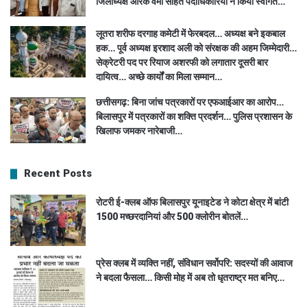
जिलाध्यक्ष आरके वर्मा सहित पदाधिकारियों ने किया स्वागत…
लूतरा शरीफ दरगाह कमेटी में फेरबदल… अध्यक्ष बने इकबाल
हक… पूर्व अध्यक्ष इरशाद अली को संरक्षक की अहम जिम्मेदारी…
सेक्रेटरी पद पर रियाज अशरफी को लगातार दूसरी बार
दायित्व… अच्छे कार्यों का मिला सम्मान…
छत्तीसगढ़: बिना जांच पत्रकारों पर एफआईआर का आरोप…
बिलासपुर में पत्रकारों का शक्ति प्रदर्शन… पुलिस प्रशासन के
खिलाफ जमकर नारेबाजी…
Recent Posts
रोटरी ई-क्लब ऑफ बिलासपुर यूनाइटेड ने कोटा क्षेत्र में बांटी
1500 मच्छरदानियां और 500 क्लोरीन बोतलें…
प्रेस क्लब में व्यक्ति नहीं, संविधान सर्वोपरि: सदस्यों की आवाज
ने बदला फैसला… किसी मोह में अब तो धृतराष्ट्र मत बनिए…