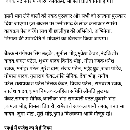
विवेकानंद नगर में रंगारंग कार्यक्रम, भोजली प्रतियोगिता होगी।
इसमें भाग लेने वालों को नकद पुरस्कार और सभी को सांत्वना पुरस्कार
दिया जाएगा। इस अवसर पर छत्तीसगढ़ के लोक कलाकार रंगारंग
कार्यक्रम पेश करेंगे। साथ ही छालीवुड की अभिनेत्री, अभिनेता,
निर्माता की उपस्थिति में भोजली का विसर्जन किया जाएगा।
बैठक में गंगेश्वर सिग ऊइके , सुनील भोई,मुकेश केवट ,नंदकिशोर
यादव,कमल पटेल, शुभम यादव विनोद भोई , गीता रजक धनेश
रजक, मनोहर पटेल ,सुरेश दास, संजय पटेल, महेंद्र ध्रुव ,राजा पांडेय,
गोपाल यादव, तुलाराम केवट,शशि सैनिक, देवा भोई, मनीष
पटेल,सत्यप्रकाश पटेल तिलक केवट, विजय पटेल , रामचरण रजक,
शालेश यादव,कृष्ण निर्मलकर,महिला समिति श्रीमति सुखमत
केंवट,रामबाई सैनिक,अमरीका भोई,रामप्यारी पटेल,कुंवारी भोई
,कमला भोई, विमला तिवारी ,रामेश्वरी रजक,लगानी रजक, बनवासा
यादव ,जुगा भोई ,भूरी भोई,दुगाã विश्वकर्मा आदि मौजूद रहे।
स्पर्धा में प्रवेश का ये हैं नियम