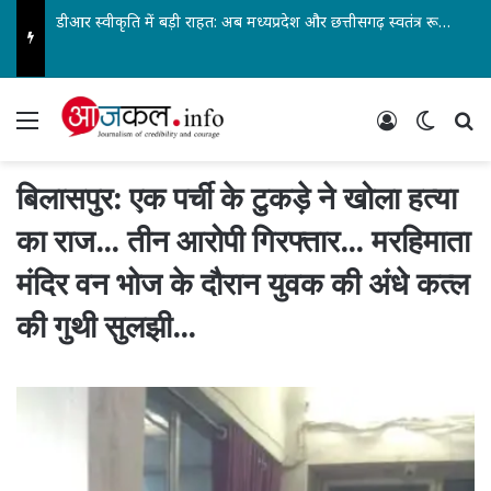
शासकीय आदर्श आईटीआई कोनी में प्राचार्य की अनुपस्थिति एवं छात्रों के उत्पीड़न पर हल्लाबोल… एनएसयूआई के प्रदेश सचिव रंजेश बोले – छात्रों की प्रताड़ना बर्दाश्त नहीं करेंगे…
Menu
Log In
Switch
Se
बिलासपुर: एक पर्ची के टुकड़े ने खोला हत्या
का राज… तीन आरोपी गिरफ्तार… मरहिमाता
मंदिर वन भोज के दौरान युवक की अंधे कत्ल
की गुथी सुलझी…