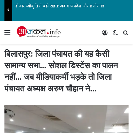
डीआर स्वीकृति में बड़ी राहत: अब मध्यप्रदेश और छत्तीसगढ़ स्वतंत्र रूप से ले सकेंगे निर्णय… पेंशनर्स एसोसिएशन के जिलाध्यक्ष आरके वर्मा सहित पदाधिकारियों ने किया स्वागत…
Menu
Log In
Switch
Se
बिलासपुर: जिला पंचायत की यह कैसी
सामान्य सभा… सोशल डिस्टेंस का पालन
नहीं… जब मीडियाकर्मी भड़के तो जिला
पंचायत अध्यक्ष अरुण चौहान ने…