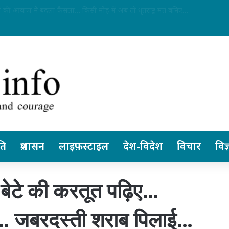
में अन्ननली के कैंसर की सबसे जटिल सर्जरी सफल…
ति
प्रशासन
लाइफ़स्टाइल
देश-विदेश
विचार
विज्
 बेटे की करतूत पढ़िए…
… जबरदस्ती शराब पिलाई…