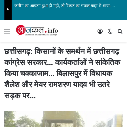
जमीन का आवंटन हुआ ही नहीं, तो रिश्वत का सवाल कहां से आया: रामशरण यादव… राजनीतिक छवि खराब करने की साजिश… झूठे आरोप लगाने वालों पर करूंगा मानहानि का दावा…
Menu
Log In
Switch
Se
छत्तीसगढ़: किसानों के समर्थन में छत्तीसगढ़
कांग्रेस सरकार… कार्यकर्ताओं ने सांकेतिक
किया चक्काजाम… बिलासपुर में विधायक
शैलेश और मेयर रामशरण यादव भी उतरे
सड़क पर…