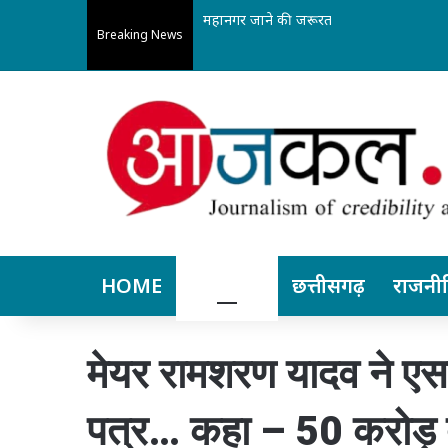
महानगर जाने की जरूरत कम: अपोलो बिलासपुर 
Breaking News
HOME
बिलासपुर
छत्तीसगढ़
राजनी
मेयर रामशरण यादव ने ए
पत्र… कहा – 50 करोड़