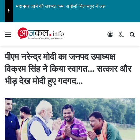
महानगर जाने की जरूरत कम: अपोलो बिलासपुर में अन्ननली के कैंसर की सबसे जटिल सर्जरी सफल…
Menu
Log In
Switch
Se
पीएम नरेन्द्र मोदी का जनपद उपाध्यक्ष
विक्रम सिंह ने किया स्वागत… सत्कार और
भीड़ देख मोदी हुए गदगद…