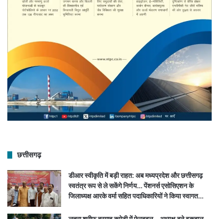
छत्तीसगढ़
डीआर स्वीकृति में बड़ी राहत: अब मध्यप्रदेश और छत्तीसगढ़
स्वतंत्र रूप से ले सकेंगे निर्णय… पेंशनर्स एसोसिएशन के
जिलाध्यक्ष आरके वर्मा सहित पदाधिकारियों ने किया स्वागत…
लूतरा शरीफ दरगाह कमेटी में फेरबदल… अध्यक्ष बने इकबाल