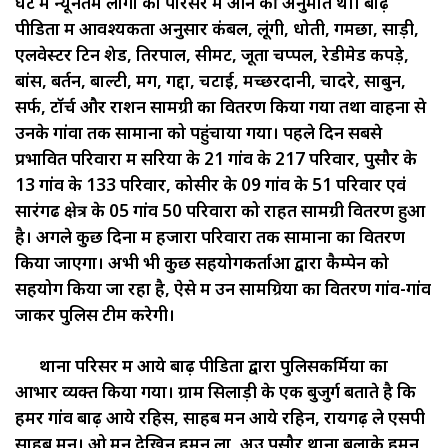
घंटे में न्यूनतम लोगों को परिसर में आने की अनुमति थी। बाढ़
पीडितों में आवश्यकता अनुसार कंबल, लूंगी, धोती, गमछा, साड़ी,
एलवेस्टर टिन शेड, तिरपाल, सीमेंट, जूता चप्पल, रेडीमेड कपड़े,
बांस, बर्तन, बाल्टी, मग, गद्दा, चटाई, मच्छरदानी, चादरे, साबुन,
सर्फ, टॉर्च और राशन सामग्री का वितरण किया गया तथा वाहनों से
उनके गांवों तक सामानों को पहुंचाया गया। पहले दिन सबसे
प्रभावित परिवारों में सरिया के 21 गांव के 217 परिवार, पुसौर के
13 गांव के 133 परिवार, कोसीर के 09 गांव के 51 परिवार एवं
सारंगढ क्षेत्र के 05 गांव 50 परिवारों को राहत सामग्री वितरण हुआ
है। अगले कुछ दिनों में हजारों परिवारों तक सामानों का वितरण
किया जाएगा। अभी भी कुछ सहयोगकर्ताओं द्वारा कैम्पेन को
सहयोग किया जा रहा है, ऐसे में उन सामग्रियों का वितरण गांव-गांव
जाकर पुलिस टीम करेगी।
थाना परिसर में आये बाढ़ पीडितों द्वारा पुलिसकर्मियों का
आभार व्यक्त किया गया। ग्राम सिलाड़ी के एक बुजुर्ग बताते है कि
हमर गांव बाढ़ आये रहिस, साहब मन आये रहिन, रायगढ़ ले एसपी
साहब मन। ओ मन देखिन हमन ला, अउ पुसौर थाना बुलाके हमन