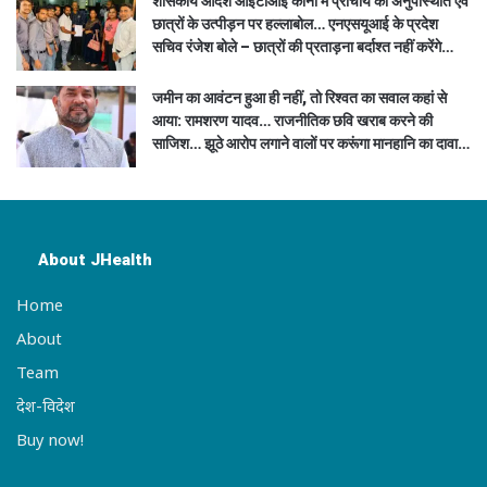
शासकीय आदर्श आईटीआई कोनी में प्राचार्य की अनुपस्थिति एवं
छात्रों के उत्पीड़न पर हल्लाबोल… एनएसयूआई के प्रदेश
सचिव रंजेश बोले – छात्रों की प्रताड़ना बर्दाश्त नहीं करेंगे…
जमीन का आवंटन हुआ ही नहीं, तो रिश्वत का सवाल कहां से
आया: रामशरण यादव… राजनीतिक छवि खराब करने की
साजिश… झूठे आरोप लगाने वालों पर करूंगा मानहानि का दावा…
About JHealth
Home
About
Team
देश-विदेश
Buy now!