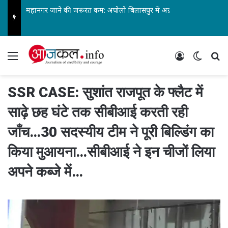
महानगर जाने की जरूरत कम: अपोलो बिलासपुर में अन्ननली के कैंसर की सबसे जटिल सर्जरी सफल…
Menu
Log In
Switch
Se
SSR CASE: सुशांत राजपूत के फ्लैट में
साढ़े छह घंटे तक सीबीआई करती रही
जाँच…30 सदस्यीय टीम ने पूरी बिल्डिंग का
किया मुआयना…सीबीआई ने इन चीजों लिया
अपने कब्जे में…