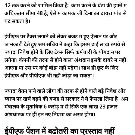
12
तक
करने
को
शामिल
किया
है।
काम
करने
के
घंटों
की
हफ्ते
में
अधिकतम
सीमा
48
है
,
ऐसे
में
कामकाजी
दिनों
का
दायरा
पांच
से
घट
सकता
है।
ईपीएफ
पर
टैक्स
लगाने
को
लेकर
बजट
में
हुए
ऐलान
पर
और
जानकारी
देते
हुए
श्रम
सचिव
ने
कहा
कि
इसमें
ढाई
लाख
रुपये
से
ज्यादा
निवेश
होने
के
लिए
टैक्स
सिर्फ
कर्मचारी
के
योगदान
पर
लगेगा।
कंपनी
की
तरफ
से
होने
वाला
अंशदान
इसके
दायरे
में
नहीं
आएगा
या
उस
पर
कोई
बोझ
नहीं
पडे़गा।
साथ
ही
छूट
के
लिए
ईपीएफ
और
पीपीएफ
भी
नही
जोड़ा
जा
सकता।
ज्यादा
वेतन
पाने
वाले
लोगों
की
तरफ
से
होने
वाले
बड़े
निवेश
और
ब्याज
पर
खर्च
बढ़ने
की
वजह
से
सरकार
ने
ये
फैसला
लिया
है।
श्रम
मंत्रालय
के
मुताबिक
6
करोड़
में
से
सिर्फ
एक
लाख
23
हजार
अंशधारक
पर
ही
इन
नए
नियमों
का
असर
होगा।
ईपीएफ
पेंशन
में
बढोतरी
का
प्रस्ताव
नहीं