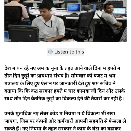
Listen to this
देश
में
बन
रहे
नए
श्रम
कानूनों
के
तहत
आने
वाले
दिनों
में
हफ्ते
में
तीन
दिन
छुट्टी
का
प्रावधान
संभव
है।
सोमवार
को
बजट
में
श्रम
मंत्रालय
के
लिए
हुए
ऐलान
पर
जानकारी
देते
हुए
श्रम
सचिव
ने
बताया
कि
कि
केंद्र
सरकार
हफ्ते
में
चार
कामकाजी
दिन
और
उसके
साथ
तीन
दिन
वैतनिक
छुट्टी
का
विकल्प
देने
की
तैयारी
कर
रही
है।
उनके
मुताबिक
नए
लेबर
कोड
में
नियमों
में
ये
विकल्प
भी
रखा
जाएगा
,
जिस
पर
कंपनी
और
कर्मचारी
आपसी
सहमति
से
फैसला
ले
सकते
हैं।
नए
नियमों
के
तहत
सरकार
ने
काम
के
घंटों
को
बढ़ाकर